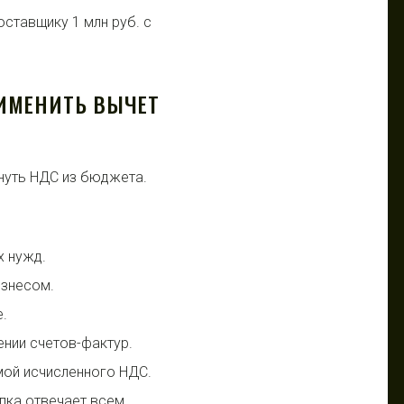
оставщику 1 млн руб. с
РИМЕНИТЬ ВЫЧЕТ
рнуть НДС из бюджета.
х нужд.
изнесом.
.
ении счетов-фактур.
мой исчисленного НДС.
пка отвечает всем