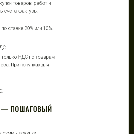
упки товаров, работ и
ть счета-фактуры,
 по ставке 20% или 10%.
.
ДС.
т только НДС по товарам
еса. При покупках для
Ы — ПОШАГОВЫЙ
з суммы покупки.