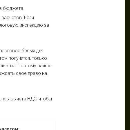
из бюджета.
 расчетов. Если
алоговую инспекцию за
алоговое бремя для
ом получится, только
ельства. Поэтому важно
рждать свое право на
нсы вычета НДС, чтобы
налогом: