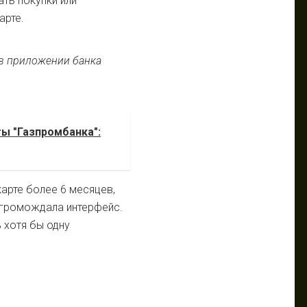
ать покупки или
арте.
ты "Газпромбанка":
карте более 6 месяцев,
агромождала интерфейс.
 хотя бы одну