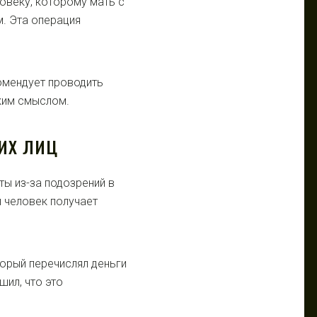
овеку, которому мать с
м. Эта операция
омендует проводить
ким смыслом.
ИХ ЛИЦ
ты из-за подозрений в
 человек получает
орый перечислял деньги
шил, что это