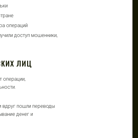
ьки
стране
ра операций
лучили доступ мошенники,
СКИХ ЛИЦ
 операции,
ьности.
и вдруг пошли переводы
ывание денег и