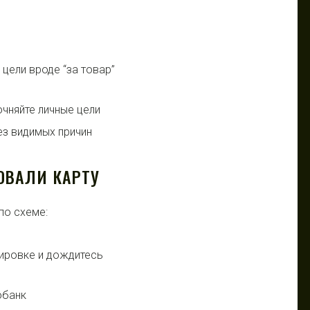
цели вроде “за товар”
чняйте личные цели
ез видимых причин
ОВАЛИ КАРТУ
по схеме:
кировке и дождитесь
обанк