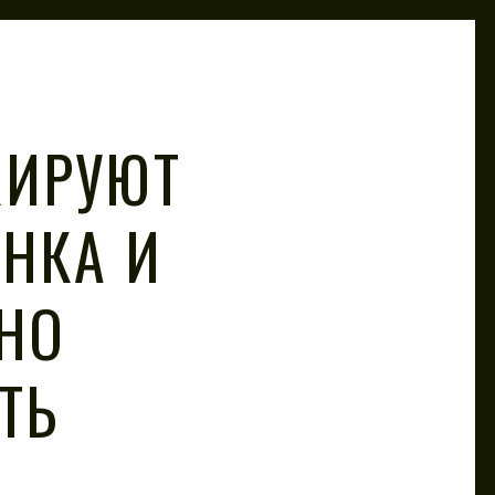
КИРУЮТ
АНКА И
НО
ТЬ