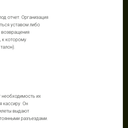
од отчет. Организация
ться уставом либо
е возвращения
, к которому
талон).
т необходимость их
я кассиру. Он
Билеты выдают
стоянными разъездами.