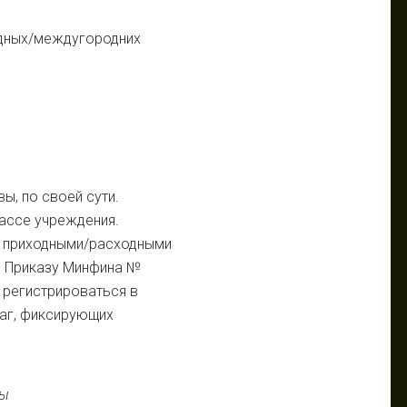
одных/междугородних
вы,
по своей сути.
кассе учреждения.
я приходными/расходными
о Приказу Минфина №
 регистрироваться в
аг, фиксирующих