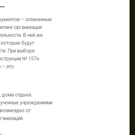
О…
ументов – оплаченные
литике организация
ельности. В ней же
 которые будут
сти. При выборе
нструкции № 157н.
 – это
:
, дома отдыха.
лученные учреждениями
звозмездно от
ганизаций.