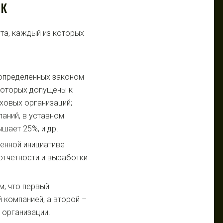
ОК
та, каждый из которых
 определенных законом
 которых допущены к
ховых организаций;
паний, в уставном
шает 25%, и др.
енной инициативе
отчетности и выработки
м, что первый
 компанией, а второй –
 организации.