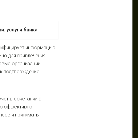
и: услуги банка
верифицирует информацию
ьно для привлечения
совые организации
ак подтверждение
чет в сочетании с
но эффективно
несе и принимать