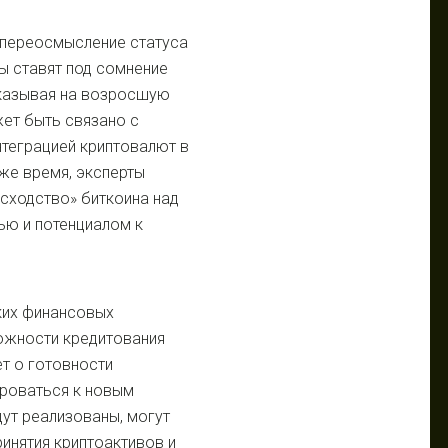
 переосмысление статуса
ы ставят под сомнение
указывая на возросшую
ет быть связано с
нтеграцией криптовалют в
же время, эксперты
сходство» биткоина над
ью и потенциалом к
ких финансовых
можности кредитования
ет о готовности
ироваться к новым
дут реализованы, могут
инятия криптоактивов и