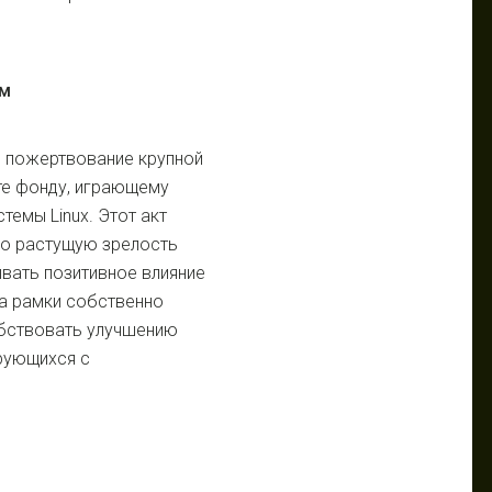
ем
 пожертвование крупной
те фонду, играющему
темы Linux. Этот акт
ко растущую зрелость
ывать позитивное влияние
за рамки собственно
бствовать улучшению
рующихся с