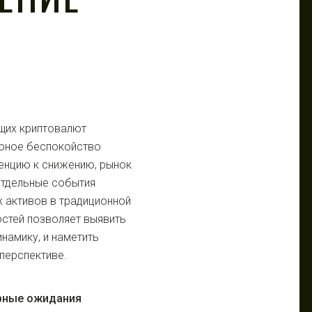
щих криптовалют
ерное беспокойство
енцию к снижению, рынок
отдельные события
 активов в традиционной
остей позволяет выявить
намику, и наметить
перспективе.
орные ожидания