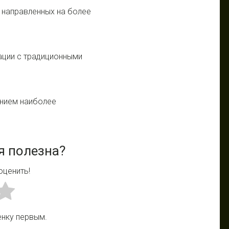
, направленных на более
рации с традиционными
ением наиболее
я полезна?
оценить!
енку первым.