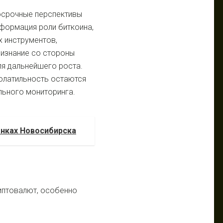
осрочные перспективы
формация роли биткоина,
 инструментов,
ризнание со стороны
ля дальнейшего роста.
волатильность остаются
ьного мониторинга.
нках Новосибирска
риптовалют, особенно