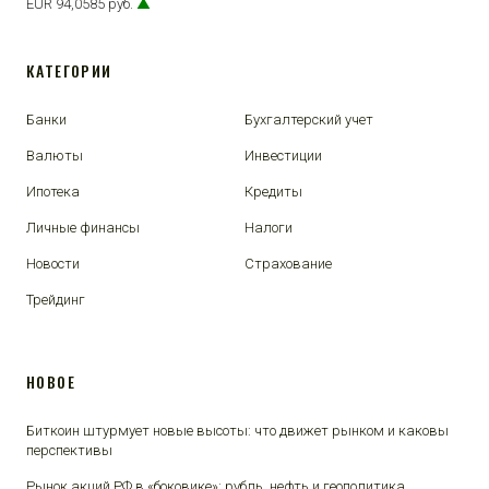
EUR 94,0585 руб.
▲
КАТЕГОРИИ
Банки
Бухгалтерский учет
Валюты
Инвестиции
Ипотека
Кредиты
Личные финансы
Налоги
Новости
Страхование
Трейдинг
НОВОЕ
Биткоин штурмует новые высоты: что движет рынком и каковы
перспективы
Рынок акций РФ в «боковике»: рубль, нефть и геополитика