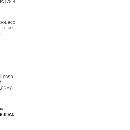
яются и
процесс
еко не
к
1 года.
й
дрому,
ых
вилам,