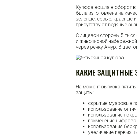
Купюра вошла в оборот в 
была изготовлена на каче
зеленые, серые, красные 
присутствуют водяные знак
С лицевой стороны 5 тыся
и живописной набережной 
через речку Амур. В цвет
КАКИЕ ЗАЩИТНЫЕ З
На момент выпуска пятит
защиты:
скрытые муаровые по
использование оптич
использование покры
применение цифровог
использование бескр
увеличение первых ц