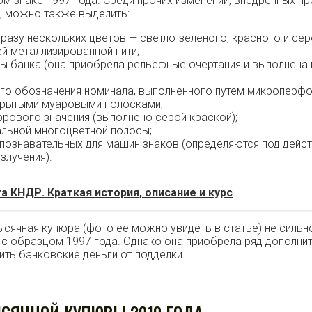
м знаке 1997 года. Среди прочих изменений, внедренных пр
, можно также выделить:
разу нескольких цветов — светло-зеленого, красного и сер
 металлизированной нити;
ы банка (она приобрела рельефные очертания и выполнена 
о обозначения номинала, выполненного путем микроперфо
крытыми муаровыми полосками;
фрового значения (выполнено серой краской);
льной многоцветной полосы;
познавательных для машин знаков (определяются под дейс
злучения).
а КНДР. Краткая история, описание и курс
ысячная купюра (фото ее можно увидеть в статье) не сильн
 с образцом 1997 года. Однако она приобрела ряд дополни
ить банковские деньги от подделки.