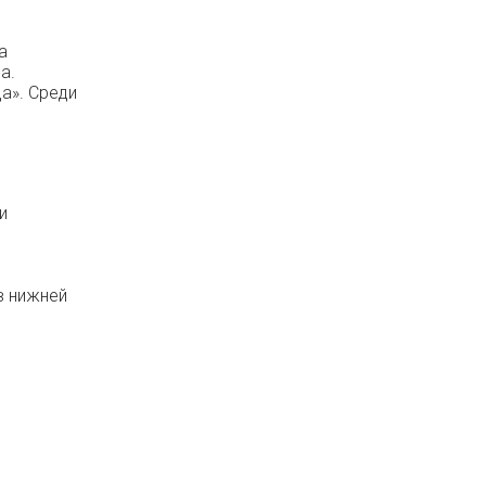
а
а.
а». Среди
и
в нижней