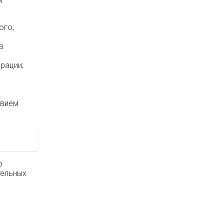
и
ого;
в
рации;
твием
о
тельных