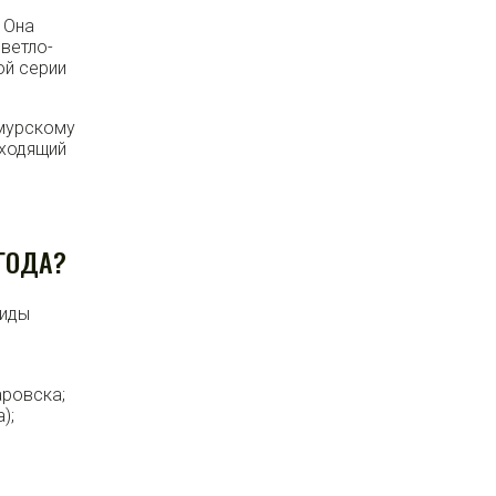
 Она
ветло-
ой серии
.
Амурскому
оходящий
ГОДА?
виды
аровска;
);