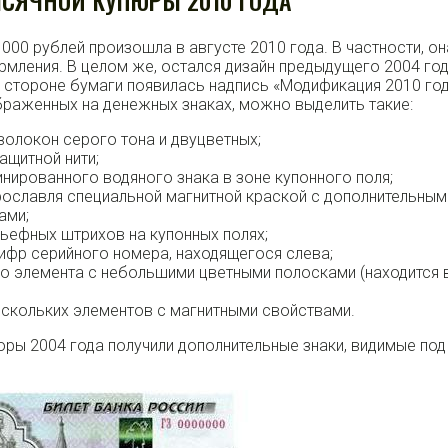
ЯЧНОЙ КУПЮРЫ 2010 ГОДА
00 рублей произошла в августе 2010 года. В частности, он
мления. В целом же, остался дизайн предыдущего 2004 год
 стороне бумаги появилась надпись «Модификация 2010 год
браженных на денежных знаках, можно выделить такие:
волокон серого тона и двуцветных;
ащитной нити;
нированного водяного знака в зоне купонного поля;
Ярославля специальной магнитной краской с дополнительным
ами;
льефных штрихов на купонных полях;
ифр серийного номера, находящегося слева;
о элемента с небольшими цветными полосками (находится 
ескольких элементов с магнитными свойствами.
юры 2004 года получили дополнительные знаки, видимые под