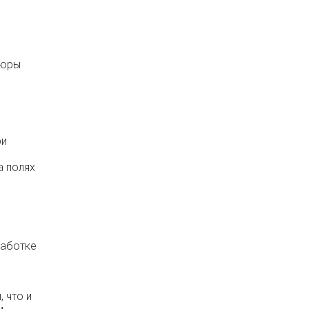
пюры
ри
а полях
работке
 что и