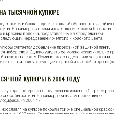
НА ТЫСЯЧНОЙ КУПЮРЕ
редставители банка наделили каждый образец тысячной ку
щиты. Например, во время изготовления каждой банкноты
е и красные волокна, представленные в определенной
оследующим чередованием желтого и красного цвета.
упюры считается добавление прозрачной защитной линии,
я набор слов. Однако увидеть ее можно исключительно п
 банкноты на свету. Помимо этого надежными защитными
яные знаки, присутствующие с правой и с левой стороны (н
ЯЧНОЙ КУПЮРЫ В 2004 ГОДУ
ная купюра претерпела определенных изменений. При ее раз
 способы защиты. Например, появилась вертикально
Модификация 2004 г.».
 Ярославля на купюре покрыли той же специальной краской,