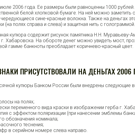
июле 2006 года. Ее размеры были равноценны 1000 рублей.
ственной белой хлопковой бумаге. На ней можно заметить с
и чередующиеся сине-красные волокна. Также на деньгах эт
и (на полях справа и слева) и защитная нить с голограммой
чная купюра содержит рисунок памятника Н.Н. Муравьеву-
г. Хабаровска. На обороте денег можно увидеть мост, пр
овой гамме банкноты преобладает коричнево-красный цвет.
НАКИ ПРИСУТСТВОВАЛИ НА ДЕНЬГАХ 2006 
ысячной купюры Банком России были внедрены следующие 
лосы на полях;
ески переменного вида краски в изображении герба г. Хаб
тия с эффектом поляризации (при нанесении эмблемы банка
о обозначения номинала;
асочного теснения;
ифр в серийном номере слева направо.