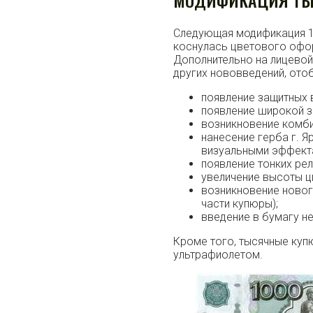
МОДИФИКАЦИЯ ТЫС
Следующая модификация 10
коснулась цветового офор
Дополнительно на лицевой
других нововведений, ото
появление защитных 
появление широкой з
возникновение комби
нанесение герба г. 
визуальными эффект
появление тонких ре
увеличение высоты ц
возникновение новог
части купюры);
введение в бумагу н
Кроме того, тысячные куп
ультрафиолетом.