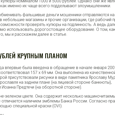
 купюры номиналом 1000 и 5000 рублей. Однако они же явл
как именно их чаще всего подделывают злоумышленники.
 обменивать фальшивые деньги мошенники отправляются на
 в небольшие магазины и прочие организации, где рабочий 
 возможности проверять купюры на подлинность. А ведь дал
имо использовать дорогостоящее оборудование. О том, ка
о, мы и расскажем далее в статье.
РУБЛЕЙ КРУПНЫМ ПЛАНОМ
да впервые была введена в обращение в начале января 200
оответствовал 157 х 69 мм. Она выполнена из качественно
орой присутствовали рисунки в виде памятника Ярославу Му
рославля на заднем плане (на лицевой стороне банкноты),
 Иоанна Предтечи (на оборотной стороне).
ине-зеленом цвете. Она содержит несколько машиночитаем
е отличается наличием эмблемы Банка России. Согласно пра
мощью специальной краски (OVI).