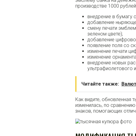
эмблему банка на денежно
производстве 1000 рублей
внедрение в бумагу с
добавление ныряющей
смену печати эмблем
зеленом цвете);
добавление цифровог
появление поля со с
изменение печати ци
изменение орнамента
внедрение новых рас
ультрафиолетового и
Читайте также:
Валют
Как видите, обновленная т
изменилась, по сравнению
знаков, помогающих отлич