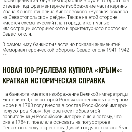
посвященный затонувшим кораблям в бухте. Второй план
отведен под фрагментарное изображение части картины
Ивана Константиновича Айвазовского «
Русская эскадра
на Севастопольском рейде». Также на этой стороне
имеется схематический план города и контурные
иллюстрации исторического и архитектурного достояния
Севастополя.
В самом низу банкноты частично показан
знаменитый
Мемориал героической обороны Севастополя 1941-1942
гг.
НОВАЯ 100-РУБЛЕВАЯ КУПЮРА «КРЫМ»:
КРАТКАЯ ИСТОРИЧЕСКАЯ СПРАВКА
На банкноте имеется изображение Великой императрицы
Екатерины II, при которой Россия закрепилась на Черном
море и в 1783 году внесла в состав Российской империи
полусотров Крым. Купюра носит образ этой
правительницы Российской империи еще и потому, что
она в 1784 г. повелела основать на полуострове
Севастопольскую крепость. Дизайн водяного знака был