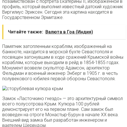
позаимствован с портрета Екатерины II, изображенной в
профиль, который выполнил известный датский художник
Виргилиус Эриксен. Сегодня эта картина находится в
Государственном Эрмитаже.
Читайте также:
Валюта в Гоа (Индия)
Памятник затопленным кораблям
, изображенный на
банкноте, находится в морской бухте Севастополя и
посвящен затонувшим в ходе сражений Крымской войны
кораблям, которые выходили в рейд в 1854-1855 годах.
Монумент возвели скульптор Адамсон, архитектор
Фельдман и военный инженер Энберг в 1905 г. в честь
полувекового юбилея первой обороны Севастополя.
Замок «Ласточкино гнездо» — это архитектурный символ
всего полусотрова Крым. Купюра 100 рублей
демонстрирует его на первом плане. Сам замок был
возведен на отроге Монастыр-Бурун в начале XX века.
Внешний вид замка был разработан инженером и
ваятелем Шервудом.