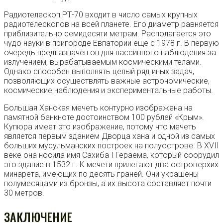
Радиотелескоп РТ-70 входит в число самых крупных
радиотелескопов на всей планете. Его диаметр равняется
приблизительно семидесяти метрам. Располагается это
чудо науки в пригороде Евпатории еще с 1978 г. В первую
очередь предназначен он для пассивного наблюдения за
излучением, вырабатываемым космическими телами.
Однако способен выполнять целый ряд иных задач,
позволяющих осуществлять важные астрономические,
космические наблюдения и экспериментальные работы.
Большая Ханская мечеть контурно изображена на
памятной банкноте достоинством 100 рублей «Крым».
Купюра имеет это изображение, потому что мечеть
является первым зданием Дворца хана и одной из самых
больших мусульманских построек на полуострове. В XVII
веке она носила имя Сахиба I Гераема, который соорудил
это здание в 1532 г. К мечети прилегают два островерхих
минарета, имеющих по десять граней. Они украшены
полумесяцами из бронзы, а их высота составляет почти
30 метров.
ЗАКЛЮЧЕНИЕ