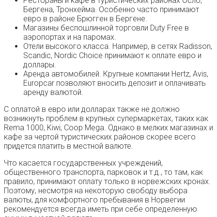
Рестораны и кафе в туристических районах Осло,
Бергена, Тронхейма. Особенно часто принимают
евро в районе Брюгген в Бергене.
Магазины беспошлинной торговли Duty Free в
аэропортах и на паромах.
Отели высокого класса. Например, в сетях Radisson,
Scandic, Nordic Choice принимают к оплате евро и
доллары.
Аренда автомобилей. Крупные компании Hertz, Avis,
Europcar позволяют вносить депозит и оплачивать
аренду валютой.
С оплатой в евро или долларах также не должно
возникнуть проблем в крупных супермаркетах, таких как
Rema 1000, Kiwi, Coop Mega. Однако в мелких магазинах и
кафе за чертой туристических районов скорее всего
придется платить в местной валюте.
Что касается государственных учреждений,
общественного транспорта, парковок и т.д., то там, как
правило, принимают оплату только в норвежских кронах.
Поэтому, несмотря на некоторую свободу выбора
валюты, для комфортного пребывания в Норвегии
рекомендуется всегда иметь при себе определенную