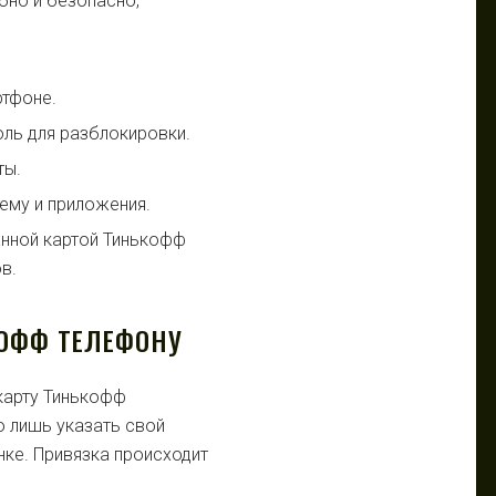
бно и безопасно,
ртфоне.
ль для разблокировки.
ты.
ему и приложения.
анной картой Тинькофф
в.
КОФФ ТЕЛЕФОНУ
 карту Тинькофф
о лишь указать свой
нке. Привязка происходит