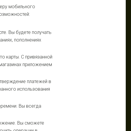
меру мобильного
возможностей:
те. Вы будете получать
аниях, пополнениях
о карты. С привязанной
 магазинах приложением
тверждение платежей в
ванного использования
ремени. Вы всегда
ложение. Вы сможете
лючить операции в