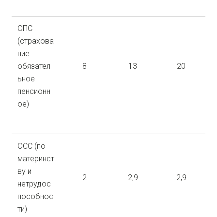
ОПС
(страхова
ние
обязател
8
13
20
ьное
пенсионн
ое)
ОСС (по
материнст
ву и
2
2,9
2,9
нетрудос
пособнос
ти)