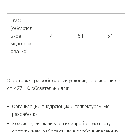
ОМС
(обязател
ьное
4
5,1
5,1
медстрах
ование)
Эти ставки при соблюдении условий, прописанных в
ст. 427 НК, обязательны для:
Организаций, внедряющих интеллектуальные
разработки.
Хозяйств, выплачивающих заработную плату
сотрудникам, работающим в особо выделенных