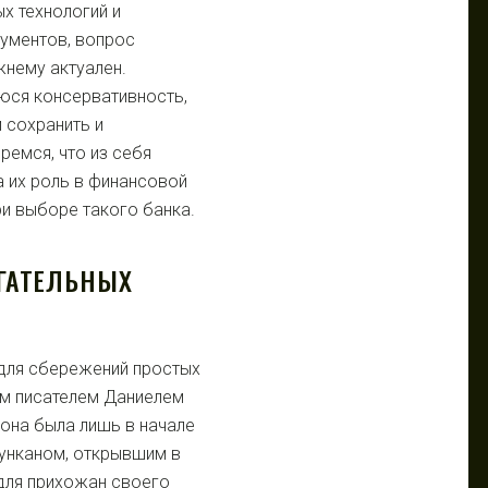
х технологий и
ументов, вопрос
нему актуален.
юся консервативность,
 сохранить и
ремся, что из себя
а их роль в финансовой
ри выборе такого банка.
ГАТЕЛЬНЫХ
 для сбережений простых
им писателем Даниелем
она была лишь в начале
унканом, открывшим в
для прихожан своего