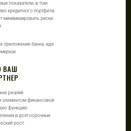
ые показатели, в том
тво кредитного портфеля,
ит минимизировать риски
.
О ВАШ
РТНЕР
ких реалий
м элементом финансовой
ную функцию
еления в долгосрочные
еский рост.